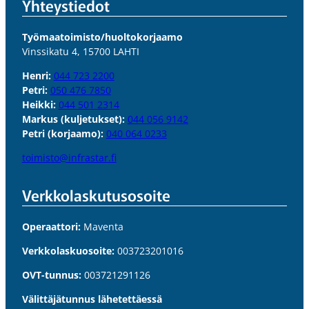
Yhteystiedot
Työmaatoimisto/huoltokorjaamo
Vinssikatu 4, 15700 LAHTI
Henri:
044 723 2200
Petri:
050 476 7850
Heikki:
044 501 2314
Markus (kuljetukset):
044 056 9142
Petri (korjaamo):
040 064 0233
toimisto@infrastar.fi
Verkkolaskutus­osoite
Operaattori:
Maventa
Verkkolaskuosoite:
003723201016
OVT-tunnus:
003721291126
Välittäjätunnus lähetettäessä