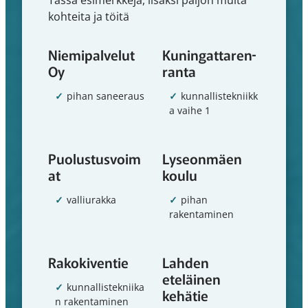
Tässä esimerkkejä, lisäksi paljon muita
kohteita ja töitä
Niemipalvelut
Kuningattaren­
Oy
ranta
pihan saneeraus
kunnallistekniikk
a vaihe 1
Puolustusvoim
Lyseonmäen
at
koulu
valliurakka
pihan
rakentaminen
Rakokiventie
Lahden
eteläinen
kunnallistekniika
kehätie
n rakentaminen