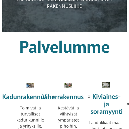
RAKENNUSLIIKE
Palvelumme
Kiviaines-
Kadunrakennus
Viherrakennus
»
»
ja
Toimivat ja
Kestävät ja
soramyynti
turvalliset
viihtyisät
kadut kunnille
ympäristöt
Laadukkaat maa-
ja yrityksille,
pihoihin,
ainekset suoraan