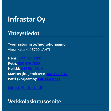
Infrastar Oy
Yhteystiedot
Työmaatoimisto/huoltokorjaamo
Vinssikatu 4, 15700 LAHTI
Henri:
044 723 2200
Petri:
050 476 7850
Heikki:
044 501 2314
Markus (kuljetukset):
044 056 9142
Petri (korjaamo):
040 064 0233
toimisto@infrastar.fi
Verkkolaskutus­osoite