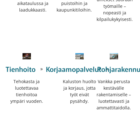
aikataulussa ja
puistoihin ja
työmaille –
laadukkaasti.
kaupunkitiloihin.
nopeasti ja
kilpailukykyisesti.
Tienhoito
Korjaamopalvelut
Pohjarakenn
»
»
Tehokasta ja
Kaluston huolto
Vankka perusta
luotettavaa
ja korjaus, jotta
kestävälle
tienhoitoa
työt eivät
rakentamiselle –
ympäri vuoden.
pysähdy.
luotettavasti ja
ammattitaidolla.