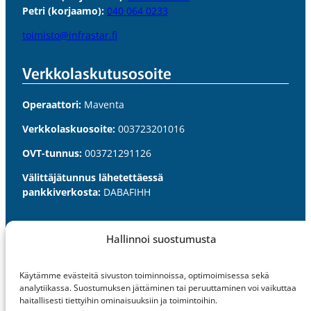
Petri (korjaamo):
040 064 0233
toimisto@infrastar.fi
Verkkolaskutus­osoite
Operaattori:
Maventa
Verkkolaskuosoite:
003723201016
OVT-tunnus:
003721291126
Välittäjätunnus lähetettäessä
pankkiverkosta:
DABAFIHH
Palvelut
Hallinnoi suostumusta
Kadunrakennus
Käytämme evästeitä sivuston toiminnoissa, optimoimisessa sekä
Viherrakennus
analytiikassa. Suostumuksen jättäminen tai peruuttaminen voi vaikuttaa
haitallisesti tiettyihin ominaisuuksiin ja toimintoihin.
Kiviaines- ja soramyynti