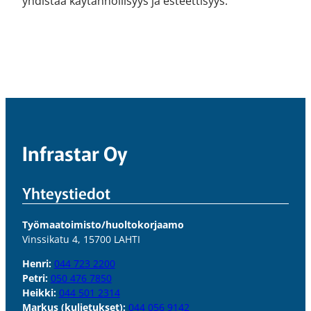
yhdistää käytännöllisyys ja esteettisyys.
Infrastar Oy
Yhteystiedot
Työmaatoimisto/huoltokorjaamo
Vinssikatu 4, 15700 LAHTI
Henri:
044 723 2200
Petri:
050 476 7850
Heikki:
044 501 2314
Markus (kuljetukset):
044 056 9142