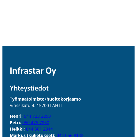
Infrastar Oy
Yhteystiedot
Työmaatoimisto/huoltokorjaamo
Vinssikatu 4, 15700 LAHTI
Henri:
044 723 2200
Petri:
050 476 7850
Heikki:
044 501 2314
Markus (kuljetukset):
044 056 9142