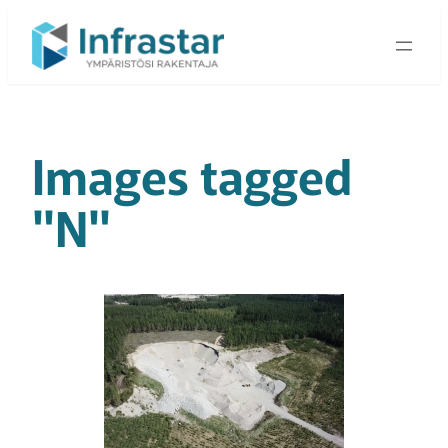
Siirry
sisältöön
Images tagged
"N"