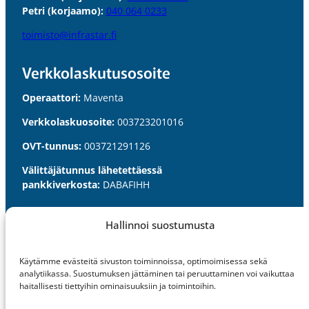
Petri (korjaamo):
040 064 0233
toimisto@infrastar.fi
Verkkolaskutus­osoite
Operaattori:
Maventa
Verkkolaskuosoite:
003723201016
OVT-tunnus:
003721291126
Välittäjätunnus lähetettäessä
pankkiverkosta:
DABAFIHH
Palvelut
Hallinnoi suostumusta
Kadunrakennus
Käytämme evästeitä sivuston toiminnoissa, optimoimisessa sekä
Viherrakennus
analytiikassa. Suostumuksen jättäminen tai peruuttaminen voi vaikuttaa
haitallisesti tiettyihin ominaisuuksiin ja toimintoihin.
Kiviaines- ja soramyynti